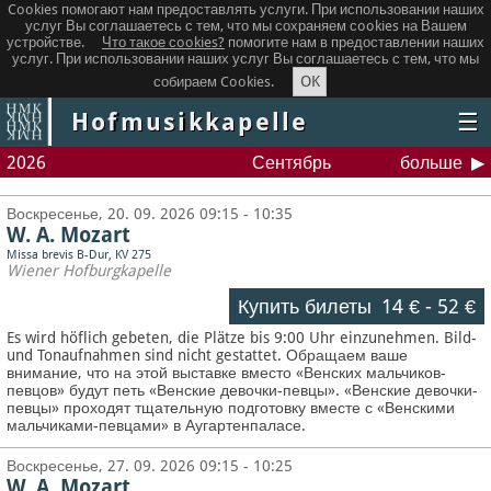
Cookies помогают нам предоставлять услуги. При использовании наших
услуг Вы соглашаетесь с тем, что мы сохраняем сookies на Вашем
устройстве.
Что такое сookies?
помогите нам в предоставлении наших
услуг. При использовании наших услуг Вы соглашаетесь с тем, что мы
OK
собираем Cookies.
Hofmusikkapelle
☰
2026
Сентябрь
больше
Воскресенье, 20. 09. 2026 09:15 - 10:35
W. A. Mozart
Missa brevis B-Dur, KV 275
Wiener Hofburgkapelle
Купить билеты
14 €
-
52 €
Es wird höflich gebeten, die Plätze bis 9:00 Uhr einzunehmen. Bild-
und Tonaufnahmen sind nicht gestattet.
Обращаем ваше
внимание, что на этой выставке вместо «Венских мальчиков-
певцов» будут петь «Венские девочки-певцы». «Венские девочки-
певцы» проходят тщательную подготовку вместе с «Венскими
мальчиками-певцами» в Аугартенпаласе.
Воскресенье, 27. 09. 2026 09:15 - 10:25
W. A. Mozart