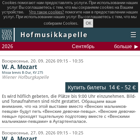
Cookies помогают нам предоставлять услуги. При использовании наших
услуг Вы соглашаетесь с тем, что мы сохраняем сookies на Вашем
устройстве.
Что такое сookies?
помогите нам в предоставлении наших
услуг. При использовании наших услуг Вы соглашаетесь с тем, что мы
OK
собираем Cookies.
Hofmusikkapelle
☰
2026
Сентябрь
больше
Воскресенье, 20. 09. 2026 09:15 - 10:35
W. A. Mozart
Missa brevis B-Dur, KV 275
Wiener Hofburgkapelle
Купить билеты
14 €
-
52 €
Es wird höflich gebeten, die Plätze bis 9:00 Uhr einzunehmen. Bild-
und Tonaufnahmen sind nicht gestattet.
Обращаем ваше
внимание, что на этой выставке вместо «Венских мальчиков-
певцов» будут петь «Венские девочки-певцы». «Венские девочки-
певцы» проходят тщательную подготовку вместе с «Венскими
мальчиками-певцами» в Аугартенпаласе.
Воскресенье, 27. 09. 2026 09:15 - 10:25
W. A. Mozart