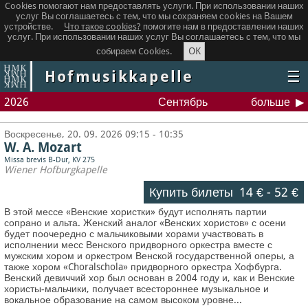
Cookies помогают нам предоставлять услуги. При использовании наших
услуг Вы соглашаетесь с тем, что мы сохраняем сookies на Вашем
устройстве.
Что такое сookies?
помогите нам в предоставлении наших
услуг. При использовании наших услуг Вы соглашаетесь с тем, что мы
OK
собираем Cookies.
Hofmusikkapelle
☰
2026
Сентябрь
больше
Воскресенье, 20. 09. 2026 09:15 - 10:35
W. A. Mozart
Missa brevis B-Dur, KV 275
Wiener Hofburgkapelle
Купить билеты
14 €
-
52 €
В этой мессе «Венские хористки» будут исполнять партии
сопрано и альта. Женский аналог «Венских хористов» с осени
будет поочередно с мальчиковыми хорами участвовать в
исполнении месс Венского придворного оркестра вместе с
мужским хором и оркестром Венской государственной оперы, а
также хором «Choralschola» придворного оркестра Хофбурга.
Венский девиччий хор был основан в 2004 году и, как и Венские
хористы-мальчики, получает всестороннее музыкальное и
вокальное образование на самом высоком уровне...