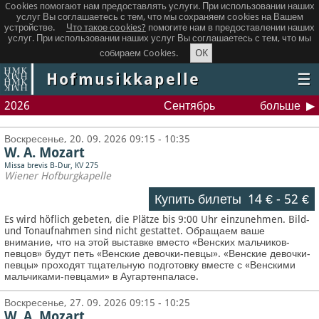
Cookies помогают нам предоставлять услуги. При использовании наших
услуг Вы соглашаетесь с тем, что мы сохраняем сookies на Вашем
устройстве.
Что такое сookies?
помогите нам в предоставлении наших
услуг. При использовании наших услуг Вы соглашаетесь с тем, что мы
OK
собираем Cookies.
Hofmusikkapelle
☰
2026
Сентябрь
больше
Воскресенье, 20. 09. 2026 09:15 - 10:35
W. A. Mozart
Missa brevis B-Dur, KV 275
Wiener Hofburgkapelle
Купить билеты
14 €
-
52 €
Es wird höflich gebeten, die Plätze bis 9:00 Uhr einzunehmen. Bild-
und Tonaufnahmen sind nicht gestattet.
Обращаем ваше
внимание, что на этой выставке вместо «Венских мальчиков-
певцов» будут петь «Венские девочки-певцы». «Венские девочки-
певцы» проходят тщательную подготовку вместе с «Венскими
мальчиками-певцами» в Аугартенпаласе.
Воскресенье, 27. 09. 2026 09:15 - 10:25
W. A. Mozart