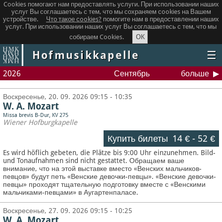
Cookies помогают нам предоставлять услуги. При использовании наших
услуг Вы соглашаетесь с тем, что мы сохраняем сookies на Вашем
устройстве.
Что такое сookies?
помогите нам в предоставлении наших
услуг. При использовании наших услуг Вы соглашаетесь с тем, что мы
OK
собираем Cookies.
Hofmusikkapelle
☰
2026
Сентябрь
больше
Воскресенье, 20. 09. 2026 09:15 - 10:35
W. A. Mozart
Missa brevis B-Dur, KV 275
Wiener Hofburgkapelle
Купить билеты
14 €
-
52 €
Es wird höflich gebeten, die Plätze bis 9:00 Uhr einzunehmen. Bild-
und Tonaufnahmen sind nicht gestattet.
Обращаем ваше
внимание, что на этой выставке вместо «Венских мальчиков-
певцов» будут петь «Венские девочки-певцы». «Венские девочки-
певцы» проходят тщательную подготовку вместе с «Венскими
мальчиками-певцами» в Аугартенпаласе.
Воскресенье, 27. 09. 2026 09:15 - 10:25
W. A. Mozart