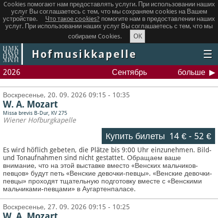
Cookies помогают нам предоставлять услуги. При использовании наших
услуг Вы соглашаетесь с тем, что мы сохраняем сookies на Вашем
устройстве.
Что такое сookies?
помогите нам в предоставлении наших
услуг. При использовании наших услуг Вы соглашаетесь с тем, что мы
OK
собираем Cookies.
Hofmusikkapelle
☰
2026
Сентябрь
больше
Воскресенье, 20. 09. 2026 09:15 - 10:35
W. A. Mozart
Missa brevis B-Dur, KV 275
Wiener Hofburgkapelle
Купить билеты
14 €
-
52 €
Es wird höflich gebeten, die Plätze bis 9:00 Uhr einzunehmen. Bild-
und Tonaufnahmen sind nicht gestattet.
Обращаем ваше
внимание, что на этой выставке вместо «Венских мальчиков-
певцов» будут петь «Венские девочки-певцы». «Венские девочки-
певцы» проходят тщательную подготовку вместе с «Венскими
мальчиками-певцами» в Аугартенпаласе.
Воскресенье, 27. 09. 2026 09:15 - 10:25
W. A. Mozart