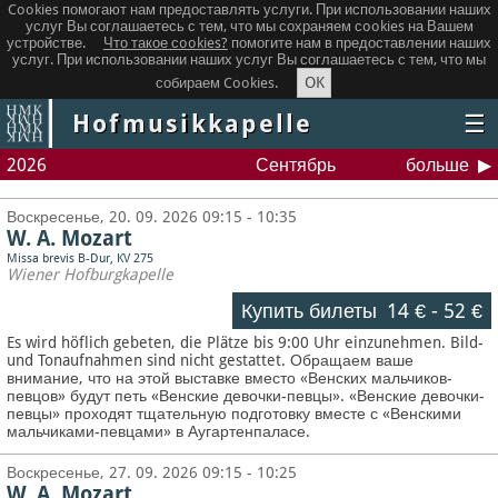
Cookies помогают нам предоставлять услуги. При использовании наших
услуг Вы соглашаетесь с тем, что мы сохраняем сookies на Вашем
устройстве.
Что такое сookies?
помогите нам в предоставлении наших
услуг. При использовании наших услуг Вы соглашаетесь с тем, что мы
OK
собираем Cookies.
Hofmusikkapelle
☰
2026
Сентябрь
больше
Воскресенье, 20. 09. 2026 09:15 - 10:35
W. A. Mozart
Missa brevis B-Dur, KV 275
Wiener Hofburgkapelle
Купить билеты
14 €
-
52 €
Es wird höflich gebeten, die Plätze bis 9:00 Uhr einzunehmen. Bild-
und Tonaufnahmen sind nicht gestattet.
Обращаем ваше
внимание, что на этой выставке вместо «Венских мальчиков-
певцов» будут петь «Венские девочки-певцы». «Венские девочки-
певцы» проходят тщательную подготовку вместе с «Венскими
мальчиками-певцами» в Аугартенпаласе.
Воскресенье, 27. 09. 2026 09:15 - 10:25
W. A. Mozart