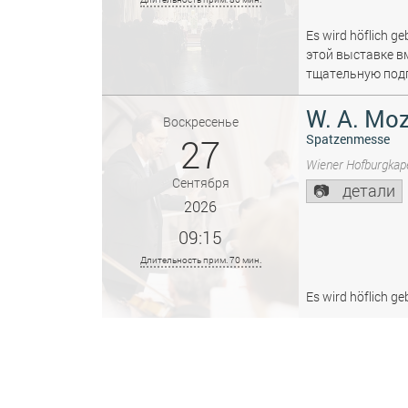
Es wird höflich ge
этой выставке в
тщательную подг
W. A. Moz
Воскресенье
27
Spatzenmesse
Wiener Hofburgkape
Сентября
детали
2026
09:15
Длительность прим. 70 мин.
Es wird höflich ge