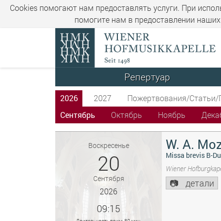
Cookies помогают нам предоставлять услуги. При испол
помогите нам в предоставлении наших 
Репертуар
2026
2027
Пожертвования/Статьи/
Сентябрь
Октябрь
Ноябрь
Дека
W. A. Moz
Воскресенье
20
Missa brevis B-Du
Wiener Hofburgkape
Сентября
детали
2026
09:15
Длительность прим. 80 мин.