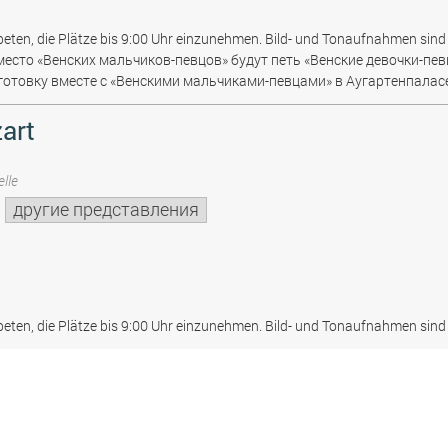
beten, die Plätze bis 9:00 Uhr einzunehmen. Bild- und Tonaufnahmen sind 
место «Венских мальчиков-певцов» будут петь «Венские девочки-пев
отовку вместе с «Венскими мальчиками-певцами» в Аугартенпаласе
art
lle
другие представления
beten, die Plätze bis 9:00 Uhr einzunehmen. Bild- und Tonaufnahmen sind 