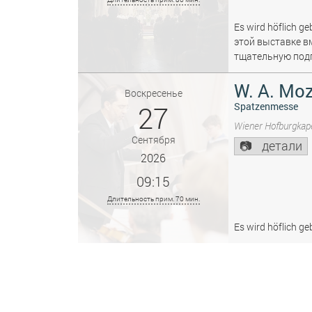
Es wird höflich ge
этой выставке в
тщательную подг
W. A. Moz
Воскресенье
27
Spatzenmesse
Wiener Hofburgkape
Сентября
детали
2026
09:15
Длительность прим. 70 мин.
Es wird höflich ge