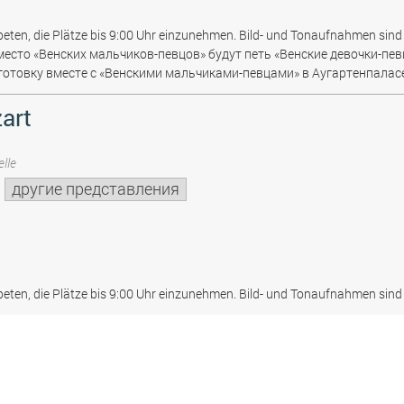
beten, die Plätze bis 9:00 Uhr einzunehmen. Bild- und Tonaufnahmen sind 
место «Венских мальчиков-певцов» будут петь «Венские девочки-пев
отовку вместе с «Венскими мальчиками-певцами» в Аугартенпаласе
art
lle
другие представления
beten, die Plätze bis 9:00 Uhr einzunehmen. Bild- und Tonaufnahmen sind 