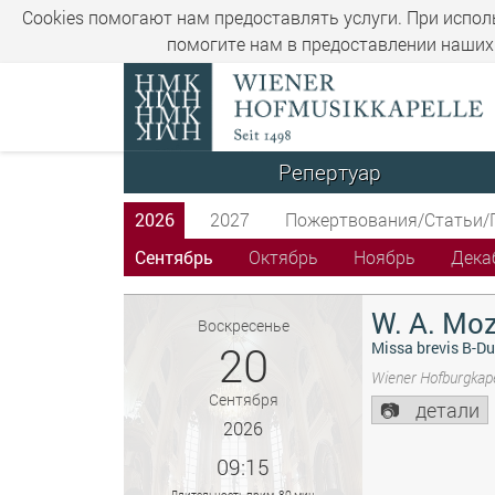
Cookies помогают нам предоставлять услуги. При испол
помогите нам в предоставлении наших 
Репертуар
2026
2027
Пожертвования/Статьи/
Сентябрь
Октябрь
Ноябрь
Дека
W. A. Moz
Воскресенье
20
Missa brevis B-Du
Wiener Hofburgkape
Сентября
детали
2026
09:15
Длительность прим. 80 мин.