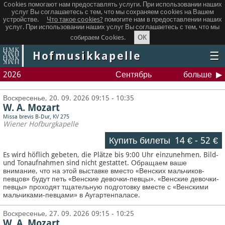
Cookies помогают нам предоставлять услуги. При использовании наших
услуг Вы соглашаетесь с тем, что мы сохраняем сookies на Вашем
устройстве.
Что такое сookies?
помогите нам в предоставлении наших
услуг. При использовании наших услуг Вы соглашаетесь с тем, что мы
OK
собираем Cookies.
Hofmusikkapelle
☰
2026
Сентябрь
больше
Воскресенье, 20. 09. 2026 09:15 - 10:35
W. A. Mozart
Missa brevis B-Dur, KV 275
Wiener Hofburgkapelle
Купить билеты
14 €
-
52 €
Es wird höflich gebeten, die Plätze bis 9:00 Uhr einzunehmen. Bild-
und Tonaufnahmen sind nicht gestattet.
Обращаем ваше
внимание, что на этой выставке вместо «Венских мальчиков-
певцов» будут петь «Венские девочки-певцы». «Венские девочки-
певцы» проходят тщательную подготовку вместе с «Венскими
мальчиками-певцами» в Аугартенпаласе.
Воскресенье, 27. 09. 2026 09:15 - 10:25
W. A. Mozart