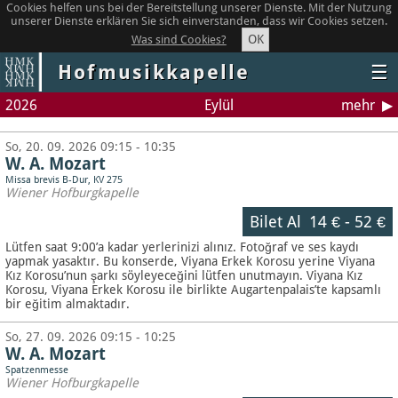
Cookies helfen uns bei der Bereitstellung unserer Dienste. Mit der Nutzung
unserer Dienste erklären Sie sich einverstanden, dass wir Cookies setzen.
OK
Was sind Cookies?
Hofmusikkapelle
☰
2026
Eylül
mehr
So, 20. 09. 2026 09:15 - 10:35
W. A. Mozart
Missa brevis B-Dur, KV 275
Wiener Hofburgkapelle
Bilet Al
14 €
-
52 €
Lütfen saat 9:00’a kadar yerlerinizi alınız. Fotoğraf ve ses kaydı
yapmak yasaktır.
Bu konserde, Viyana Erkek Korosu yerine Viyana
Kız Korosu’nun şarkı söyleyeceğini lütfen unutmayın. Viyana Kız
Korosu, Viyana Erkek Korosu ile birlikte Augartenpalais’te kapsamlı
bir eğitim almaktadır.
So, 27. 09. 2026 09:15 - 10:25
W. A. Mozart
Spatzenmesse
Wiener Hofburgkapelle