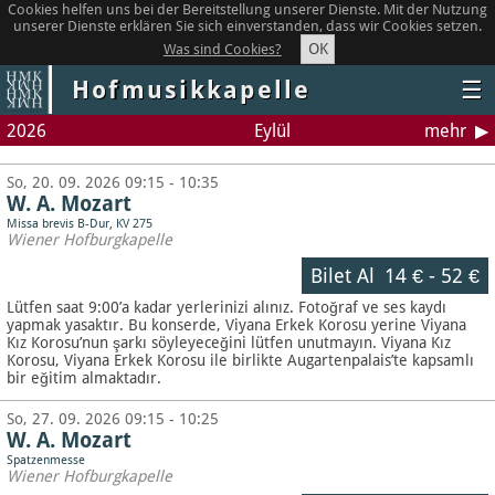
Cookies helfen uns bei der Bereitstellung unserer Dienste. Mit der Nutzung
unserer Dienste erklären Sie sich einverstanden, dass wir Cookies setzen.
OK
Was sind Cookies?
Hofmusikkapelle
☰
2026
Eylül
mehr
So, 20. 09. 2026 09:15 - 10:35
W. A. Mozart
Missa brevis B-Dur, KV 275
Wiener Hofburgkapelle
Bilet Al
14 €
-
52 €
Lütfen saat 9:00’a kadar yerlerinizi alınız. Fotoğraf ve ses kaydı
yapmak yasaktır.
Bu konserde, Viyana Erkek Korosu yerine Viyana
Kız Korosu’nun şarkı söyleyeceğini lütfen unutmayın. Viyana Kız
Korosu, Viyana Erkek Korosu ile birlikte Augartenpalais’te kapsamlı
bir eğitim almaktadır.
So, 27. 09. 2026 09:15 - 10:25
W. A. Mozart
Spatzenmesse
Wiener Hofburgkapelle