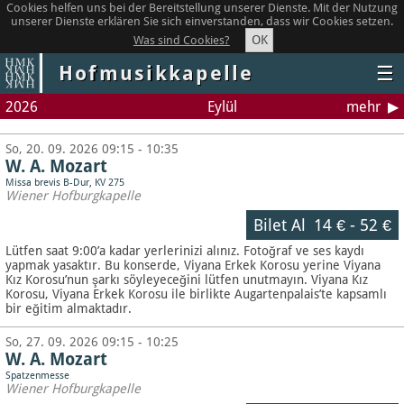
Cookies helfen uns bei der Bereitstellung unserer Dienste. Mit der Nutzung
unserer Dienste erklären Sie sich einverstanden, dass wir Cookies setzen.
OK
Was sind Cookies?
Hofmusikkapelle
☰
2026
Eylül
mehr
So, 20. 09. 2026 09:15 - 10:35
W. A. Mozart
Missa brevis B-Dur, KV 275
Wiener Hofburgkapelle
Bilet Al
14 €
-
52 €
Lütfen saat 9:00’a kadar yerlerinizi alınız. Fotoğraf ve ses kaydı
yapmak yasaktır.
Bu konserde, Viyana Erkek Korosu yerine Viyana
Kız Korosu’nun şarkı söyleyeceğini lütfen unutmayın. Viyana Kız
Korosu, Viyana Erkek Korosu ile birlikte Augartenpalais’te kapsamlı
bir eğitim almaktadır.
So, 27. 09. 2026 09:15 - 10:25
W. A. Mozart
Spatzenmesse
Wiener Hofburgkapelle