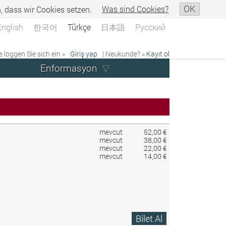
OK
n, dass wir Cookies setzen.
Was sind Cookies?
English
한국어
Türkçe
日本語
Русский
e loggen Sie sich ein »
Giriş yap
| Neukunde? »
Kayıt ol
Enformasyon
mevcut
52,00 €
mevcut
38,00 €
mevcut
22,00 €
mevcut
14,00 €
Bilet Al