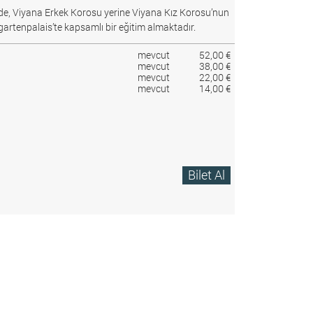
e, Viyana Erkek Korosu yerine Viyana Kız Korosu’nun
gartenpalais’te kapsamlı bir eğitim almaktadır.
mevcut
52,00 €
mevcut
38,00 €
mevcut
22,00 €
mevcut
14,00 €
Bilet Al