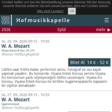
Cookies helfen uns bei der Bereitstellung unserer Dienste. Mit der Nutzung
unserer Dienste erklären Sie sich einverstanden, dass wir Cookies setzen.
OK
Was sind Cookies?
Hofmusikkapelle
☰
2026
Eylül
mehr
So, 20. 09. 2026 09:15 - 10:35
W. A. Mozart
Missa brevis B-Dur, KV 275
Wiener Hofburgkapelle
Bilet Al
14 €
-
52 €
Lütfen saat 9:00’a kadar yerlerinizi alınız. Fotoğraf ve ses kaydı
yapmak yasaktır.
Bu konserde, Viyana Erkek Korosu yerine Viyana
Kız Korosu’nun şarkı söyleyeceğini lütfen unutmayın. Viyana Kız
Korosu, Viyana Erkek Korosu ile birlikte Augartenpalais’te kapsamlı
bir eğitim almaktadır.
So, 27. 09. 2026 09:15 - 10:25
W. A. Mozart
Spatzenmesse
Wiener Hofburgkapelle