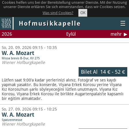
Cookies helfen uns bei der Bereitstellung unserer Dienste. Mit der Nutzung
unserer Dienste erklären Sie sich einverstanden, dass wir Cookies setzen.
OK
Was sind Cookies?
Hofmusikkapelle
☰
2026
Eylül
mehr
So, 20. 09. 2026 09:15 - 10:35
W. A. Mozart
Missa brevis B-Dur, KV 275
Wiener Hofburgkapelle
Bilet Al
14 €
-
52 €
Lütfen saat 9:00’a kadar yerlerinizi alınız. Fotoğraf ve ses kaydı
yapmak yasaktır.
Bu konserde, Viyana Erkek Korosu yerine Viyana
Kız Korosu’nun şarkı söyleyeceğini lütfen unutmayın. Viyana Kız
Korosu, Viyana Erkek Korosu ile birlikte Augartenpalais’te kapsamlı
bir eğitim almaktadır.
So, 27. 09. 2026 09:15 - 10:25
W. A. Mozart
Spatzenmesse
Wiener Hofburgkapelle