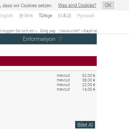
OK
n, dass wir Cookies setzen.
Was sind Cookies?
English
한국어
Türkçe
日本語
Русский
e loggen Sie sich ein »
Giriş yap
| Neukunde? »
Kayıt ol
Enformasyon
mevcut
52,00 €
mevcut
38,00 €
mevcut
22,00 €
mevcut
14,00 €
Bilet Al