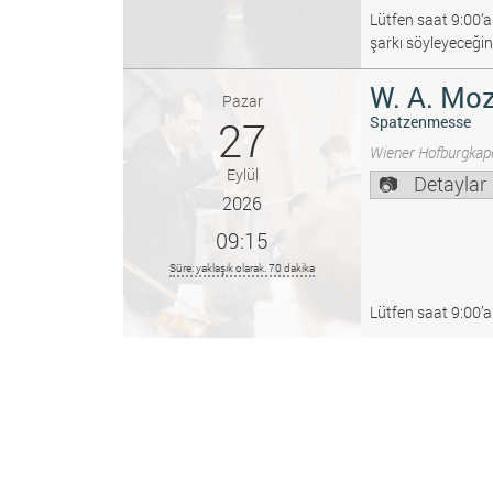
Lütfen saat 9:00’a
şarkı söyleyeceğin
W. A. Moz
Pazar
27
Spatzenmesse
Wiener Hofburgkape
Eylül
Detaylar
2026
09:15
Süre: yaklaşık olarak. 70 dakika
Lütfen saat 9:00’a