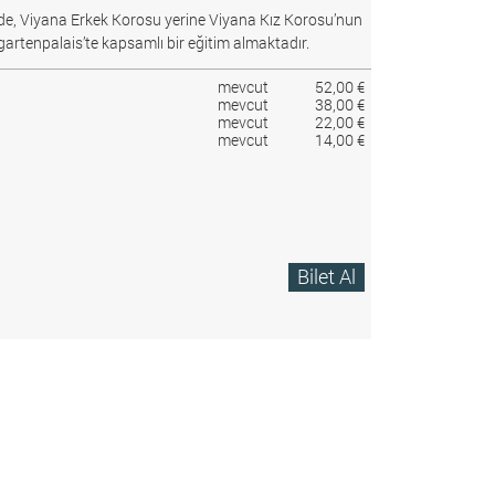
e, Viyana Erkek Korosu yerine Viyana Kız Korosu’nun
gartenpalais’te kapsamlı bir eğitim almaktadır.
mevcut
52,00 €
mevcut
38,00 €
mevcut
22,00 €
mevcut
14,00 €
Bilet Al