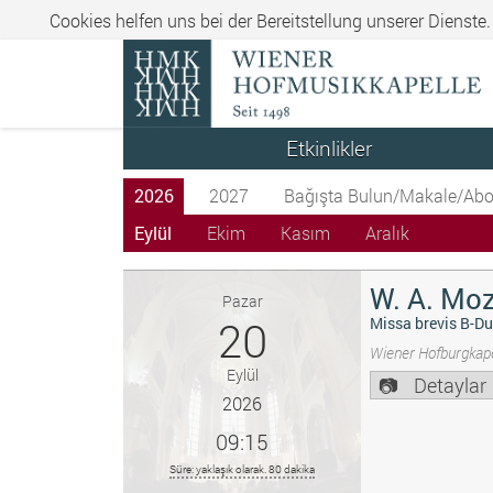
Cookies helfen uns bei der Bereitstellung unserer Dienste
Etkinlikler
2026
2027
Bağışta Bulun/Makale/Abo
Eylül
Ekim
Kasım
Aralık
W. A. Moz
Pazar
20
Missa brevis B-Du
Wiener Hofburgkape
Eylül
Detaylar
2026
09:15
Süre: yaklaşık olarak. 80 dakika