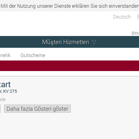
. Mit der Nutzung unserer Dienste erklären Sie sich einverstande
Deutsch
Bitt
Müşteri Hizmetleri
nelik
Gutscheine
art
r, KV 275
lle
Daha fazla Gösteri göster