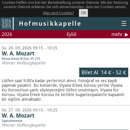
Cookies helfen uns bei der Bereitstellung unserer Dienste. Mit der Nutzung
unserer Dienste erklären Sie sich einverstanden, dass wir Cookies setzen.
OK
Was sind Cookies?
Hofmusikkapelle
☰
2026
Eylül
mehr
So, 20. 09. 2026 09:15 - 10:35
W. A. Mozart
Missa brevis B-Dur, KV 275
Wiener Hofburgkapelle
Bilet Al
14 €
-
52 €
Lütfen saat 9:00’a kadar yerlerinizi alınız. Fotoğraf ve ses kaydı
yapmak yasaktır.
Bu konserde, Viyana Erkek Korosu yerine Viyana
Kız Korosu’nun şarkı söyleyeceğini lütfen unutmayın. Viyana Kız
Korosu, Viyana Erkek Korosu ile birlikte Augartenpalais’te kapsamlı
bir eğitim almaktadır.
So, 27. 09. 2026 09:15 - 10:25
W. A. Mozart
Spatzenmesse
Wiener Hofburgkapelle