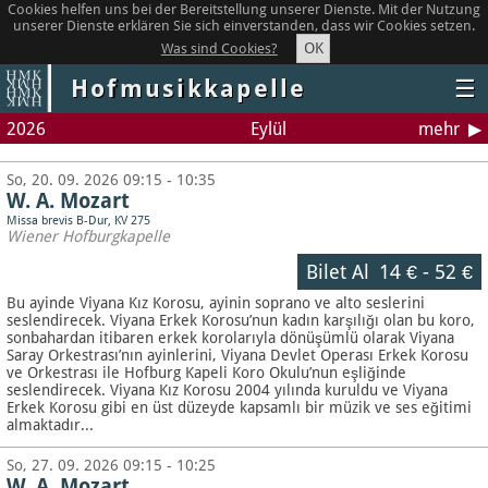
Cookies helfen uns bei der Bereitstellung unserer Dienste. Mit der Nutzung
unserer Dienste erklären Sie sich einverstanden, dass wir Cookies setzen.
OK
Was sind Cookies?
Hofmusikkapelle
☰
2026
Eylül
mehr
So, 20. 09. 2026 09:15 - 10:35
W. A. Mozart
Missa brevis B-Dur, KV 275
Wiener Hofburgkapelle
Bilet Al
14 €
-
52 €
Bu ayinde Viyana Kız Korosu, ayinin soprano ve alto seslerini
seslendirecek. Viyana Erkek Korosu’nun kadın karşılığı olan bu koro,
sonbahardan itibaren erkek korolarıyla dönüşümlü olarak Viyana
Saray Orkestrası’nın ayinlerini, Viyana Devlet Operası Erkek Korosu
ve Orkestrası ile Hofburg Kapeli Koro Okulu’nun eşliğinde
seslendirecek. Viyana Kız Korosu 2004 yılında kuruldu ve Viyana
Erkek Korosu gibi en üst düzeyde kapsamlı bir müzik ve ses eğitimi
almaktadır...
So, 27. 09. 2026 09:15 - 10:25
W. A. Mozart