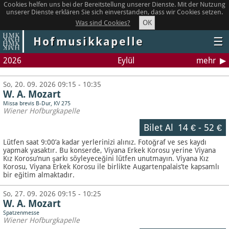
Cookies helfen uns bei der Bereitstellung unserer Dienste. Mit der Nutzung
unserer Dienste erklären Sie sich einverstanden, dass wir Cookies setzen.
OK
Was sind Cookies?
Hofmusikkapelle
☰
2026
Eylül
mehr
So, 20. 09. 2026 09:15 - 10:35
W. A. Mozart
Missa brevis B-Dur, KV 275
Wiener Hofburgkapelle
Bilet Al
14 €
-
52 €
Lütfen saat 9:00’a kadar yerlerinizi alınız. Fotoğraf ve ses kaydı
yapmak yasaktır.
Bu konserde, Viyana Erkek Korosu yerine Viyana
Kız Korosu’nun şarkı söyleyeceğini lütfen unutmayın. Viyana Kız
Korosu, Viyana Erkek Korosu ile birlikte Augartenpalais’te kapsamlı
bir eğitim almaktadır.
So, 27. 09. 2026 09:15 - 10:25
W. A. Mozart
Spatzenmesse
Wiener Hofburgkapelle