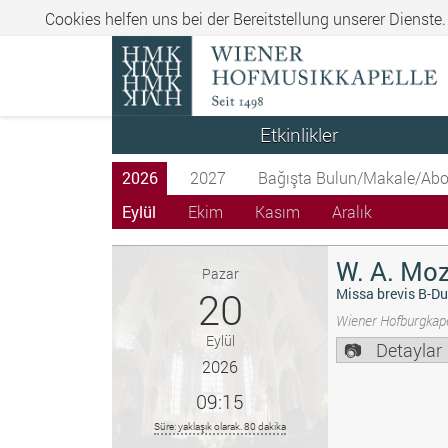
Cookies helfen uns bei der Bereitstellung unserer Dienste
Etkinlikler
2026
2027
Bağışta Bulun/Makale/Abo
Eylül
Ekim
Kasım
Aralık
W. A. Moz
Pazar
20
Missa brevis B-Du
Wiener Hofburgkape
Eylül
Detaylar
2026
09:15
Süre: yaklaşık olarak. 80 dakika