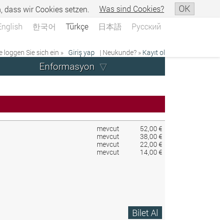
OK
n, dass wir Cookies setzen.
Was sind Cookies?
English
한국어
Türkçe
日本語
Русский
e loggen Sie sich ein »
Giriş yap
| Neukunde? »
Kayıt ol
Enformasyon
mevcut
52,00 €
mevcut
38,00 €
mevcut
22,00 €
mevcut
14,00 €
Bilet Al