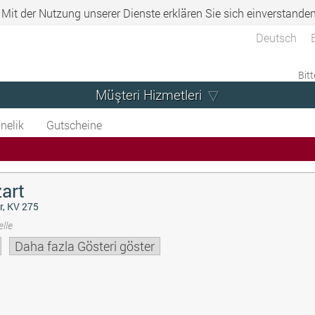
. Mit der Nutzung unserer Dienste erklären Sie sich einverstande
Deutsch
Bitt
Müşteri Hizmetleri
nelik
Gutscheine
art
r, KV 275
lle
Daha fazla Gösteri göster