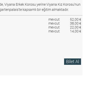
e, Viyana Erkek Korosu yerine Viyana Kız Korosu’nun
gartenpalais’te kapsamlı bir eğitim almaktadır.
mevcut
52,00 €
mevcut
38,00 €
mevcut
22,00 €
mevcut
14,00 €
Bilet Al