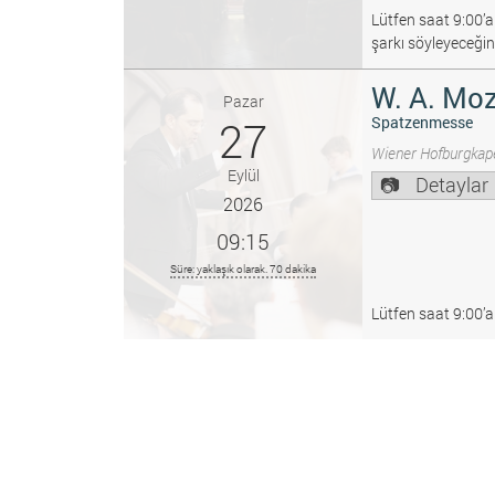
Lütfen saat 9:00’a
şarkı söyleyeceğin
W. A. Moz
Pazar
27
Spatzenmesse
Wiener Hofburgkape
Eylül
Detaylar
2026
09:15
Süre: yaklaşık olarak. 70 dakika
Lütfen saat 9:00’a