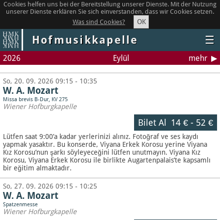
Cookies helfen uns bei der Bereitstellung unserer Dienste. Mit der Nutzung
unserer Dienste erklären Sie sich einverstanden, dass wir Cookies setzen.
OK
Was sind Cookies?
Hofmusikkapelle
☰
2026
Eylül
mehr
So, 20. 09. 2026 09:15 - 10:35
W. A. Mozart
Missa brevis B-Dur, KV 275
Wiener Hofburgkapelle
Bilet Al
14 €
-
52 €
Lütfen saat 9:00’a kadar yerlerinizi alınız. Fotoğraf ve ses kaydı
yapmak yasaktır.
Bu konserde, Viyana Erkek Korosu yerine Viyana
Kız Korosu’nun şarkı söyleyeceğini lütfen unutmayın. Viyana Kız
Korosu, Viyana Erkek Korosu ile birlikte Augartenpalais’te kapsamlı
bir eğitim almaktadır.
So, 27. 09. 2026 09:15 - 10:25
W. A. Mozart
Spatzenmesse
Wiener Hofburgkapelle