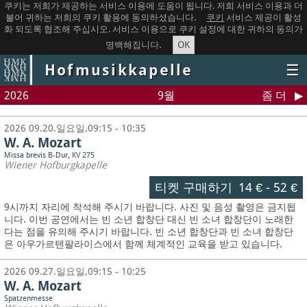
쿠키는 저희가 제공하는 서비스 이용에 도움이 됩니다. 저희 서비스 이용과 더
불어 귀하는 저희의 쿠키 활용에 동의하셨습니다.
쿠키
서비스 제공이 활성
화 되도록 협조해 주십시오. 서비스 이용으로 쿠키 설정에 대한 귀하의 동의가
OK
명백해집니다.
Hofmusikkapelle
☰
2026
9월
좀 더
2026 09.20.일요일,09:15 - 10:35
W. A. Mozart
Missa brevis B-Dur, KV 275
Wiener Hofburgkapelle
티켓 구매하기
14 €
-
52 €
9시까지 자리에 착석해 주시기 바랍니다. 사진 및 음성 촬영은 금지됩
니다.
이번 공연에서는 빈 소년 합창단 대신 빈 소녀 합창단이 노래한
다는 점을 유의해 주시기 바랍니다. 빈 소년 합창단과 빈 소녀 합창단
은 아우가르텐팔라이스에서 함께 체계적인 교육을 받고 있습니다.
2026 09.27.일요일,09:15 - 10:25
W. A. Mozart
Spatzenmesse