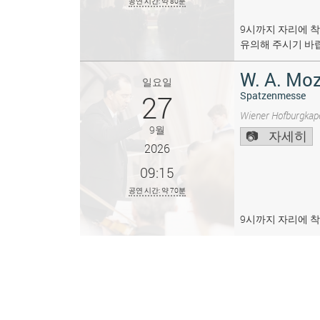
공연 시간: 약 80분
9시까지 자리에 착
유의해 주시기 바
W. A. Moz
일요일
27
Spatzenmesse
Wiener Hofburgkape
9월
자세히
2026
09:15
공연 시간: 약 70분
9시까지 자리에 착