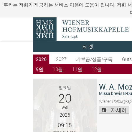
쿠키는 저희가 제공하는 서비스 이용에 도움이 됩니다. 저희 
티켓
2026
2027
기부금/상품/구독
Guts
9월
10월
11월
12월
W. A. Moz
일요일
20
Missa brevis B-Du
Wiener Hofburgkape
9월
자세히
2026
09:15