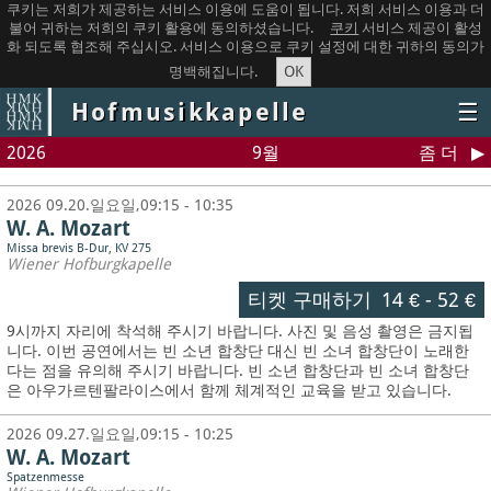
쿠키는 저희가 제공하는 서비스 이용에 도움이 됩니다. 저희 서비스 이용과 더
불어 귀하는 저희의 쿠키 활용에 동의하셨습니다.
쿠키
서비스 제공이 활성
화 되도록 협조해 주십시오. 서비스 이용으로 쿠키 설정에 대한 귀하의 동의가
OK
명백해집니다.
Hofmusikkapelle
☰
2026
9월
좀 더
2026 09.20.일요일,09:15 - 10:35
W. A. Mozart
Missa brevis B-Dur, KV 275
Wiener Hofburgkapelle
티켓 구매하기
14 €
-
52 €
9시까지 자리에 착석해 주시기 바랍니다. 사진 및 음성 촬영은 금지됩
니다.
이번 공연에서는 빈 소년 합창단 대신 빈 소녀 합창단이 노래한
다는 점을 유의해 주시기 바랍니다. 빈 소년 합창단과 빈 소녀 합창단
은 아우가르텐팔라이스에서 함께 체계적인 교육을 받고 있습니다.
2026 09.27.일요일,09:15 - 10:25
W. A. Mozart
Spatzenmesse