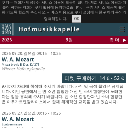
쿠키는 저희가 제공하는 서비스 이용에 도움이 됩니다. 저희 서비스 이용과 더
불어 귀하는 저희의 쿠키 활용에 동의하셨습니다.
쿠키
서비스 제공이 활성
화 되도록 협조해 주십시오. 서비스 이용으로 쿠키 설정에 대한 귀하의 동의가
OK
명백해집니다.
Hofmusikkapelle
☰
2026
9월
좀 더
2026 09.20.일요일,09:15 - 10:35
W. A. Mozart
Missa brevis B-Dur, KV 275
Wiener Hofburgkapelle
티켓 구매하기
14 €
-
52 €
9시까지 자리에 착석해 주시기 바랍니다. 사진 및 음성 촬영은 금지됩
니다.
이번 공연에서는 빈 소년 합창단 대신 빈 소녀 합창단이 노래한
다는 점을 유의해 주시기 바랍니다. 빈 소년 합창단과 빈 소녀 합창단
은 아우가르텐팔라이스에서 함께 체계적인 교육을 받고 있습니다.
2026 09.27.일요일,09:15 - 10:25
W. A. Mozart
Spatzenmesse