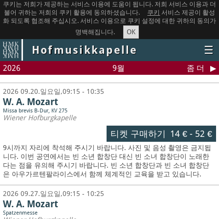
쿠키는 저희가 제공하는 서비스 이용에 도움이 됩니다. 저희 서비스 이용과 더
불어 귀하는 저희의 쿠키 활용에 동의하셨습니다.
쿠키
서비스 제공이 활성
화 되도록 협조해 주십시오. 서비스 이용으로 쿠키 설정에 대한 귀하의 동의가
OK
명백해집니다.
Hofmusikkapelle
☰
2026
9월
좀 더
2026 09.20.일요일,09:15 - 10:35
W. A. Mozart
Missa brevis B-Dur, KV 275
Wiener Hofburgkapelle
티켓 구매하기
14 €
-
52 €
9시까지 자리에 착석해 주시기 바랍니다. 사진 및 음성 촬영은 금지됩
니다.
이번 공연에서는 빈 소년 합창단 대신 빈 소녀 합창단이 노래한
다는 점을 유의해 주시기 바랍니다. 빈 소년 합창단과 빈 소녀 합창단
은 아우가르텐팔라이스에서 함께 체계적인 교육을 받고 있습니다.
2026 09.27.일요일,09:15 - 10:25
W. A. Mozart
Spatzenmesse