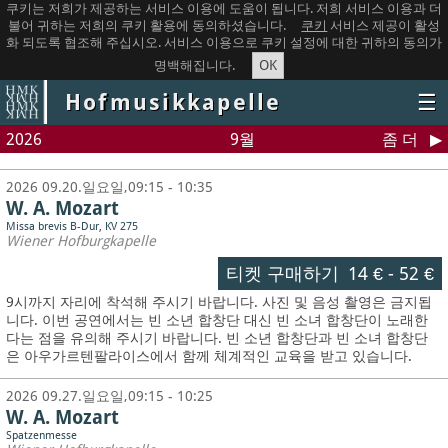
쿠키는 저희가 제공하는 서비스 이용에 도움이 됩니다. 저희 서비스 이용과 더
불어 귀하는 저희의 쿠키 활용에 동의하셨습니다.
쿠키
서비스 제공이 활성
화 되도록 협조해 주십시오. 서비스 이용으로 쿠키 설정에 대한 귀하의 동의가
OK
명백해집니다.
Hofmusikkapelle
☰
2026
9월
좀 더
2026 09.20.일요일,09:15 - 10:35
W. A. Mozart
Missa brevis B-Dur, KV 275
Wiener Hofburgkapelle
티켓 구매하기
14 €
-
52 €
9시까지 자리에 착석해 주시기 바랍니다. 사진 및 음성 촬영은 금지됩
니다.
이번 공연에서는 빈 소년 합창단 대신 빈 소녀 합창단이 노래한
다는 점을 유의해 주시기 바랍니다. 빈 소년 합창단과 빈 소녀 합창단
은 아우가르텐팔라이스에서 함께 체계적인 교육을 받고 있습니다.
2026 09.27.일요일,09:15 - 10:25
W. A. Mozart
Spatzenmesse