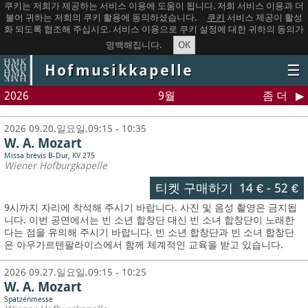
쿠키는 저희가 제공하는 서비스 이용에 도움이 됩니다. 저희 서비스 이용과 더
불어 귀하는 저희의 쿠키 활용에 동의하셨습니다.
쿠키
서비스 제공이 활성
화 되도록 협조해 주십시오. 서비스 이용으로 쿠키 설정에 대한 귀하의 동의가
OK
명백해집니다.
Hofmusikkapelle
☰
2026
9월
좀 더
2026 09.20.일요일,09:15 - 10:35
W. A. Mozart
Missa brevis B-Dur, KV 275
Wiener Hofburgkapelle
티켓 구매하기
14 €
-
52 €
9시까지 자리에 착석해 주시기 바랍니다. 사진 및 음성 촬영은 금지됩
니다.
이번 공연에서는 빈 소년 합창단 대신 빈 소녀 합창단이 노래한
다는 점을 유의해 주시기 바랍니다. 빈 소년 합창단과 빈 소녀 합창단
은 아우가르텐팔라이스에서 함께 체계적인 교육을 받고 있습니다.
2026 09.27.일요일,09:15 - 10:25
W. A. Mozart
Spatzenmesse