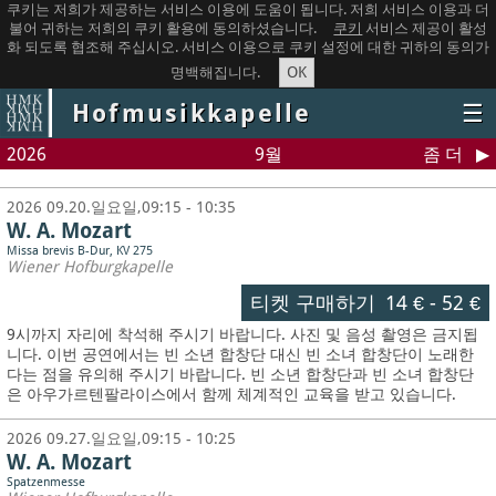
쿠키는 저희가 제공하는 서비스 이용에 도움이 됩니다. 저희 서비스 이용과 더
불어 귀하는 저희의 쿠키 활용에 동의하셨습니다.
쿠키
서비스 제공이 활성
화 되도록 협조해 주십시오. 서비스 이용으로 쿠키 설정에 대한 귀하의 동의가
OK
명백해집니다.
Hofmusikkapelle
☰
2026
9월
좀 더
2026 09.20.일요일,09:15 - 10:35
W. A. Mozart
Missa brevis B-Dur, KV 275
Wiener Hofburgkapelle
티켓 구매하기
14 €
-
52 €
9시까지 자리에 착석해 주시기 바랍니다. 사진 및 음성 촬영은 금지됩
니다.
이번 공연에서는 빈 소년 합창단 대신 빈 소녀 합창단이 노래한
다는 점을 유의해 주시기 바랍니다. 빈 소년 합창단과 빈 소녀 합창단
은 아우가르텐팔라이스에서 함께 체계적인 교육을 받고 있습니다.
2026 09.27.일요일,09:15 - 10:25
W. A. Mozart
Spatzenmesse