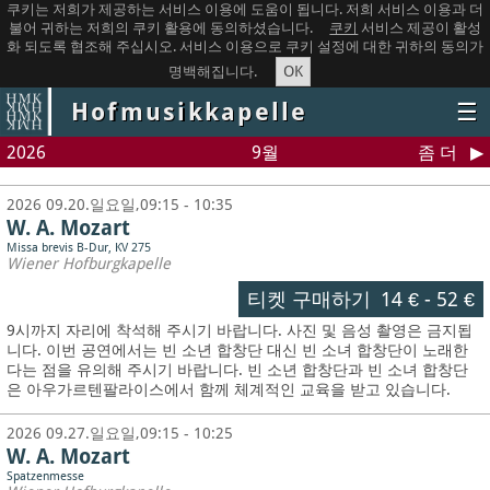
쿠키는 저희가 제공하는 서비스 이용에 도움이 됩니다. 저희 서비스 이용과 더
불어 귀하는 저희의 쿠키 활용에 동의하셨습니다.
쿠키
서비스 제공이 활성
화 되도록 협조해 주십시오. 서비스 이용으로 쿠키 설정에 대한 귀하의 동의가
OK
명백해집니다.
Hofmusikkapelle
☰
2026
9월
좀 더
2026 09.20.일요일,09:15 - 10:35
W. A. Mozart
Missa brevis B-Dur, KV 275
Wiener Hofburgkapelle
티켓 구매하기
14 €
-
52 €
9시까지 자리에 착석해 주시기 바랍니다. 사진 및 음성 촬영은 금지됩
니다.
이번 공연에서는 빈 소년 합창단 대신 빈 소녀 합창단이 노래한
다는 점을 유의해 주시기 바랍니다. 빈 소년 합창단과 빈 소녀 합창단
은 아우가르텐팔라이스에서 함께 체계적인 교육을 받고 있습니다.
2026 09.27.일요일,09:15 - 10:25
W. A. Mozart
Spatzenmesse