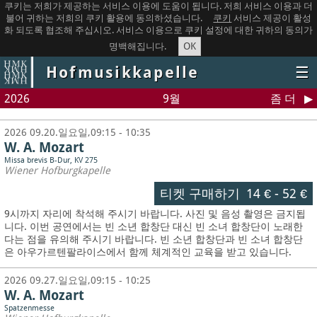
쿠키는 저희가 제공하는 서비스 이용에 도움이 됩니다. 저희 서비스 이용과 더
불어 귀하는 저희의 쿠키 활용에 동의하셨습니다.
쿠키
서비스 제공이 활성
화 되도록 협조해 주십시오. 서비스 이용으로 쿠키 설정에 대한 귀하의 동의가
OK
명백해집니다.
Hofmusikkapelle
☰
2026
9월
좀 더
2026 09.20.일요일,09:15 - 10:35
W. A. Mozart
Missa brevis B-Dur, KV 275
Wiener Hofburgkapelle
티켓 구매하기
14 €
-
52 €
9시까지 자리에 착석해 주시기 바랍니다. 사진 및 음성 촬영은 금지됩
니다.
이번 공연에서는 빈 소년 합창단 대신 빈 소녀 합창단이 노래한
다는 점을 유의해 주시기 바랍니다. 빈 소년 합창단과 빈 소녀 합창단
은 아우가르텐팔라이스에서 함께 체계적인 교육을 받고 있습니다.
2026 09.27.일요일,09:15 - 10:25
W. A. Mozart
Spatzenmesse