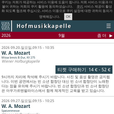
쿠키는 저희가 제공하는 서비스 이용에 도움이 됩니다. 저희 서비스 이용과 더
불어 귀하는 저희의 쿠키 활용에 동의하셨습니다.
쿠키
서비스 제공이 활성
화 되도록 협조해 주십시오. 서비스 이용으로 쿠키 설정에 대한 귀하의 동의가
OK
명백해집니다.
Hofmusikkapelle
☰
2026
9월
좀 더
2026 09.20.일요일,09:15 - 10:35
W. A. Mozart
Missa brevis B-Dur, KV 275
Wiener Hofburgkapelle
티켓 구매하기
14 €
-
52 €
9시까지 자리에 착석해 주시기 바랍니다. 사진 및 음성 촬영은 금지됩
니다.
이번 공연에서는 빈 소년 합창단 대신 빈 소녀 합창단이 노래한
다는 점을 유의해 주시기 바랍니다. 빈 소년 합창단과 빈 소녀 합창단
은 아우가르텐팔라이스에서 함께 체계적인 교육을 받고 있습니다.
2026 09.27.일요일,09:15 - 10:25
W. A. Mozart
Spatzenmesse