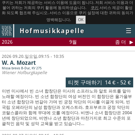
쿠키는 저희가 제공하는 서비스 이용에 도움이 됩니다. 저희 서비스 이용과 더
불어 귀하는 저희의 쿠키 활용에 동의하셨습니다.
쿠키
서비스 제공이 활성
화 되도록 협조해 주십시오. 서비스 이용으로 쿠키 설정에 대한 귀하의 동의가
OK
명백해집니다.
Hofmusikkapelle
☰
2026
9월
좀 더
2026 09.20.일요일,09:15 - 10:35
W. A. Mozart
Missa brevis B-Dur, KV 275
Wiener Hofburgkapelle
티켓 구매하기
14 €
-
52 €
이번 미사에서 빈 소녀 합창단은 미사의 소프라노와 알토 파트를 맡아
노래할 예정이다. 빈 소년 합창단의 여성 버전인 이 합창단은 올가을부
터 소년 합창단과 번갈아 가며 빈 궁정 악단의 미사를 이끌게 되며, 빈
국립 오페라단의 남성 합창단과 오케스트라, 호프부르크 궁정 악단의
코랄스콜라와 함께 무대에 오를 예정이다. 비엔나 소녀 합창단은 2004
년에 창단되었으며, 비엔나 소년 합창단과 마찬가지로 최고 수준의 포
괄적인 음악 및 성악 교육을 받고 있습니다...