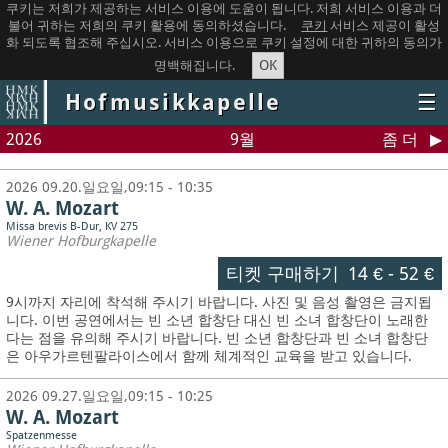
쿠키는 저희가 제공하는 서비스 이용에 도움이 됩니다. 저희 서비스 이용과 더
불어 귀하는 저희의 쿠키 활용에 동의하셨습니다.
쿠키
서비스 제공이 활성
화 되도록 협조해 주십시오. 서비스 이용으로 쿠키 설정에 대한 귀하의 동의가
OK
명백해집니다.
Hofmusikkapelle
☰
2026
9월
좀 더
2026 09.20.일요일,09:15 - 10:35
W. A. Mozart
Missa brevis B-Dur, KV 275
Wiener Hofburgkapelle
티켓 구매하기
14 €
-
52 €
9시까지 자리에 착석해 주시기 바랍니다. 사진 및 음성 촬영은 금지됩
니다.
이번 공연에서는 빈 소년 합창단 대신 빈 소녀 합창단이 노래한
다는 점을 유의해 주시기 바랍니다. 빈 소년 합창단과 빈 소녀 합창단
은 아우가르텐팔라이스에서 함께 체계적인 교육을 받고 있습니다.
2026 09.27.일요일,09:15 - 10:25
W. A. Mozart
Spatzenmesse