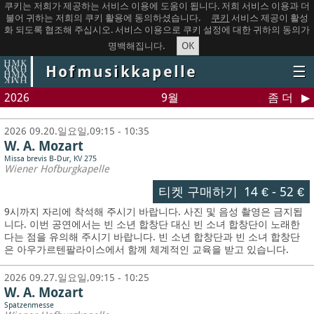
쿠키는 저희가 제공하는 서비스 이용에 도움이 됩니다. 저희 서비스 이용과 더
불어 귀하는 저희의 쿠키 활용에 동의하셨습니다.
쿠키
서비스 제공이 활성
화 되도록 협조해 주십시오. 서비스 이용으로 쿠키 설정에 대한 귀하의 동의가
OK
명백해집니다.
Hofmusikkapelle
☰
2026
9월
좀 더
2026 09.20.일요일,09:15 - 10:35
W. A. Mozart
Missa brevis B-Dur, KV 275
Wiener Hofburgkapelle
티켓 구매하기
14 €
-
52 €
9시까지 자리에 착석해 주시기 바랍니다. 사진 및 음성 촬영은 금지됩
니다.
이번 공연에서는 빈 소년 합창단 대신 빈 소녀 합창단이 노래한
다는 점을 유의해 주시기 바랍니다. 빈 소년 합창단과 빈 소녀 합창단
은 아우가르텐팔라이스에서 함께 체계적인 교육을 받고 있습니다.
2026 09.27.일요일,09:15 - 10:25
W. A. Mozart
Spatzenmesse