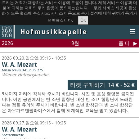
쿠키는 저희가 제공하는 서비스 이용에 도움이 됩니다. 저희 서비스 이용과 더
불어 귀하는 저희의 쿠키 활용에 동의하셨습니다.
쿠키
서비스 제공이 활성
화 되도록 협조해 주십시오. 서비스 이용으로 쿠키 설정에 대한 귀하의 동의가
OK
명백해집니다.
Hofmusikkapelle
☰
2026
9월
좀 더
2026 09.20.일요일,09:15 - 10:35
W. A. Mozart
Missa brevis B-Dur, KV 275
Wiener Hofburgkapelle
티켓 구매하기
14 €
-
52 €
9시까지 자리에 착석해 주시기 바랍니다. 사진 및 음성 촬영은 금지됩
니다.
이번 공연에서는 빈 소년 합창단 대신 빈 소녀 합창단이 노래한
다는 점을 유의해 주시기 바랍니다. 빈 소년 합창단과 빈 소녀 합창단
은 아우가르텐팔라이스에서 함께 체계적인 교육을 받고 있습니다.
2026 09.27.일요일,09:15 - 10:25
W. A. Mozart
Spatzenmesse