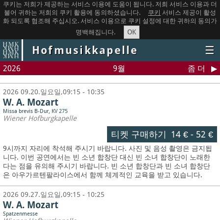
쿠키는 저희가 제공하는 서비스 이용에 도움이 됩니다. 저희 서비스 이용과 더
불어 귀하는 저희의 쿠키 활용에 동의하셨습니다.
쿠키
서비스 제공이 활성
화 되도록 협조해 주십시오. 서비스 이용으로 쿠키 설정에 대한 귀하의 동의가
OK
명백해집니다.
Hofmusikkapelle
☰
2026
9월
좀 더
2026 09.20.일요일,09:15 - 10:35
W. A. Mozart
Missa brevis B-Dur, KV 275
Wiener Hofburgkapelle
티켓 구매하기
14 €
-
52 €
9시까지 자리에 착석해 주시기 바랍니다. 사진 및 음성 촬영은 금지됩
니다.
이번 공연에서는 빈 소년 합창단 대신 빈 소녀 합창단이 노래한
다는 점을 유의해 주시기 바랍니다. 빈 소년 합창단과 빈 소녀 합창단
은 아우가르텐팔라이스에서 함께 체계적인 교육을 받고 있습니다.
2026 09.27.일요일,09:15 - 10:25
W. A. Mozart
Spatzenmesse