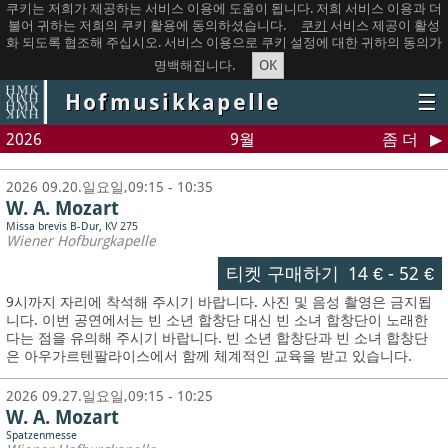
쿠키는 저희가 제공하는 서비스 이용에 도움이 됩니다. 저희 서비스 이용과 더
불어 귀하는 저희의 쿠키 활용에 동의하셨습니다.
쿠키
서비스 제공이 활성
화 되도록 협조해 주십시오. 서비스 이용으로 쿠키 설정에 대한 귀하의 동의가
OK
명백해집니다.
Hofmusikkapelle
☰
2026
9월
좀 더
2026 09.20.일요일,09:15 - 10:35
W. A. Mozart
Missa brevis B-Dur, KV 275
Wiener Hofburgkapelle
티켓 구매하기
14 €
-
52 €
9시까지 자리에 착석해 주시기 바랍니다. 사진 및 음성 촬영은 금지됩
니다.
이번 공연에서는 빈 소년 합창단 대신 빈 소녀 합창단이 노래한
다는 점을 유의해 주시기 바랍니다. 빈 소년 합창단과 빈 소녀 합창단
은 아우가르텐팔라이스에서 함께 체계적인 교육을 받고 있습니다.
2026 09.27.일요일,09:15 - 10:25
W. A. Mozart
Spatzenmesse