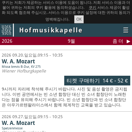
쿠키는 저희가 제공하는 서비스 이용에 도움이 됩니다. 저희 서비스 이용과 더
불어 귀하는 저희의 쿠키 활용에 동의하셨습니다.
쿠키
서비스 제공이 활성
화 되도록 협조해 주십시오. 서비스 이용으로 쿠키 설정에 대한 귀하의 동의가
OK
명백해집니다.
Hofmusikkapelle
☰
2026
9월
좀 더
2026 09.20.일요일,09:15 - 10:35
W. A. Mozart
Missa brevis B-Dur, KV 275
Wiener Hofburgkapelle
티켓 구매하기
14 €
-
52 €
9시까지 자리에 착석해 주시기 바랍니다. 사진 및 음성 촬영은 금지됩
니다.
이번 공연에서는 빈 소년 합창단 대신 빈 소녀 합창단이 노래한
다는 점을 유의해 주시기 바랍니다. 빈 소년 합창단과 빈 소녀 합창단
은 아우가르텐팔라이스에서 함께 체계적인 교육을 받고 있습니다.
2026 09.27.일요일,09:15 - 10:25
W. A. Mozart
Spatzenmesse