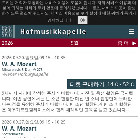
쿠키는 저희가 제공하는 서비스 이용에 도움이 됩니다. 저희 서비스 이용과 더
불어 귀하는 저희의 쿠키 활용에 동의하셨습니다.
쿠키
서비스 제공이 활성
화 되도록 협조해 주십시오. 서비스 이용으로 쿠키 설정에 대한 귀하의 동의가
OK
명백해집니다.
Hofmusikkapelle
☰
2026
9월
좀 더
2026 09.20.일요일,09:15 - 10:35
W. A. Mozart
Missa brevis B-Dur, KV 275
Wiener Hofburgkapelle
티켓 구매하기
14 €
-
52 €
9시까지 자리에 착석해 주시기 바랍니다. 사진 및 음성 촬영은 금지됩
니다.
이번 공연에서는 빈 소년 합창단 대신 빈 소녀 합창단이 노래한
다는 점을 유의해 주시기 바랍니다. 빈 소년 합창단과 빈 소녀 합창단
은 아우가르텐팔라이스에서 함께 체계적인 교육을 받고 있습니다.
2026 09.27.일요일,09:15 - 10:25
W. A. Mozart
Spatzenmesse