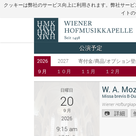
クッキーは弊社のサービス向上に利用されます。弊社サービ
イトの
公演予定
2026
2027
寄付金/商品/オプション登
９月
１０月
１１月
１２月
W. A. Moz
日曜日
20
Missa brevis B-Du
Wiener Hofburgkape
９月
詳細
2026
9:15 am