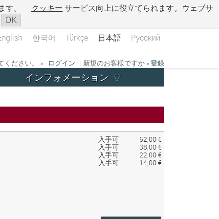
ます。
クッキー
サービス向上に役立てられます。ウェブサ
OK
English
한국어
Türkçe
日本語
Русский
ください。 »
ログイン
| 新規のお客様ですか »
登録
インフォメーション
入手可
52,00 €
入手可
38,00 €
入手可
22,00 €
入手可
14,00 €