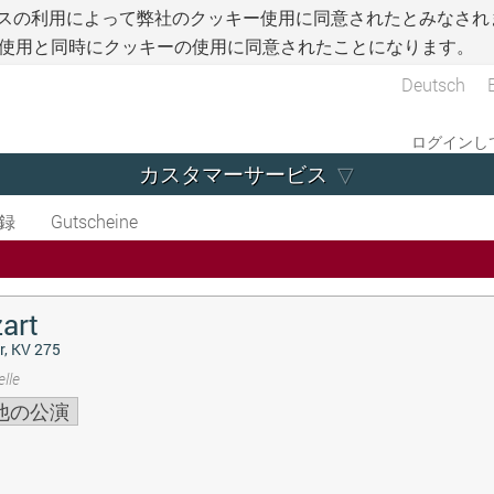
スの利用によって弊社のクッキー使用に同意されたとみなされ
使用と同時にクッキーの使用に同意されたことになります。
Deutsch
ログインして
カスタマーサービス
録
Gutscheine
art
r, KV 275
lle
他の公演