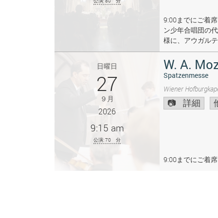
公演: 80 分
9:00までにご
ン少年合唱団の代
様に、アウガルテ
W. A. Moz
日曜日
27
Spatzenmesse
Wiener Hofburgkape
９月
詳細
2026
9:15 am
公演: 70 分
9:00までにご