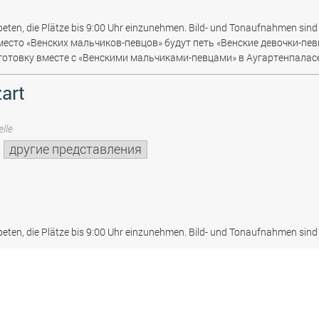
beten, die Plätze bis 9:00 Uhr einzunehmen. Bild- und Tonaufnahmen sind 
место «Венских мальчиков-певцов» будут петь «Венские девочки-пев
отовку вместе с «Венскими мальчиками-певцами» в Аугартенпаласе
art
lle
другие представления
beten, die Plätze bis 9:00 Uhr einzunehmen. Bild- und Tonaufnahmen sind 