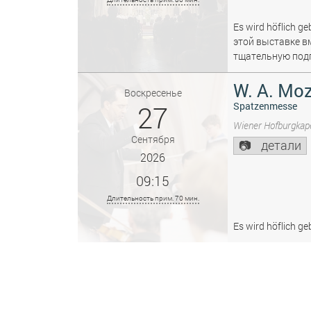
Es wird höflich ge
этой выставке в
тщательную подг
W. A. Moz
Воскресенье
27
Spatzenmesse
Wiener Hofburgkape
Сентября
детали
2026
09:15
Длительность прим. 70 мин.
Es wird höflich ge