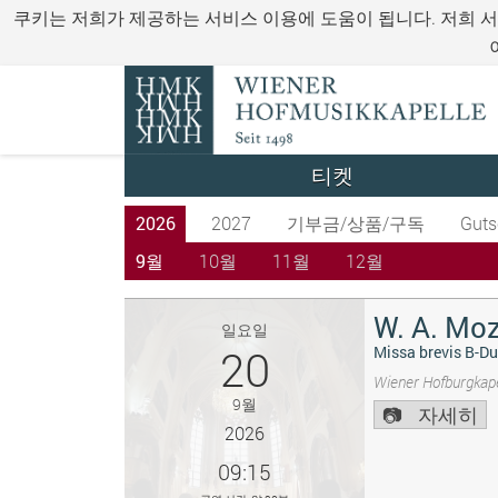
쿠키는 저희가 제공하는 서비스 이용에 도움이 됩니다. 저희 
티켓
2026
2027
기부금/상품/구독
Guts
9월
10월
11월
12월
W. A. Moz
일요일
20
Missa brevis B-Du
Wiener Hofburgkape
9월
자세히
2026
09:15