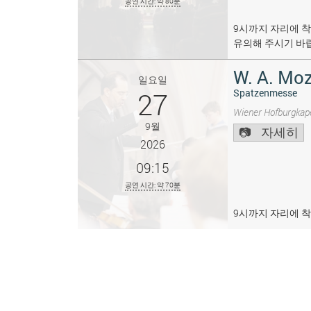
공연 시간: 약 80분
9시까지 자리에 착
유의해 주시기 바
W. A. Moz
일요일
27
Spatzenmesse
Wiener Hofburgkape
9월
자세히
2026
09:15
공연 시간: 약 70분
9시까지 자리에 착