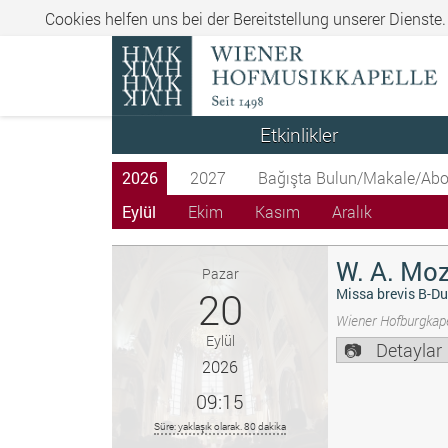
Cookies helfen uns bei der Bereitstellung unserer Dienste
Etkinlikler
2026
2027
Bağışta Bulun/Makale/Abo
Eylül
Ekim
Kasım
Aralık
W. A. Moz
Pazar
20
Missa brevis B-Du
Wiener Hofburgkape
Eylül
Detaylar
2026
09:15
Süre: yaklaşık olarak. 80 dakika