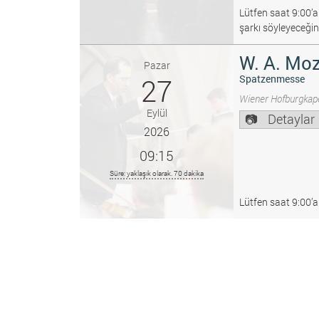
Lütfen saat 9:00’a
şarkı söyleyeceğin
W. A. Moz
Pazar
27
Spatzenmesse
Wiener Hofburgkape
Eylül
Detaylar
2026
09:15
Süre: yaklaşık olarak. 70 dakika
Lütfen saat 9:00’a