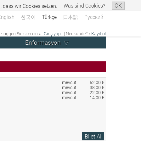
OK
n, dass wir Cookies setzen.
Was sind Cookies?
English
한국어
Türkçe
日本語
Русский
e loggen Sie sich ein »
Giriş yap
| Neukunde? »
Kayıt ol
Enformasyon
mevcut
52,00 €
mevcut
38,00 €
mevcut
22,00 €
mevcut
14,00 €
Bilet Al