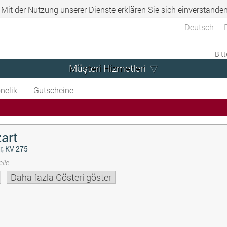
. Mit der Nutzung unserer Dienste erklären Sie sich einverstande
Deutsch
Bitt
Müşteri Hizmetleri
nelik
Gutscheine
art
r, KV 275
lle
Daha fazla Gösteri göster