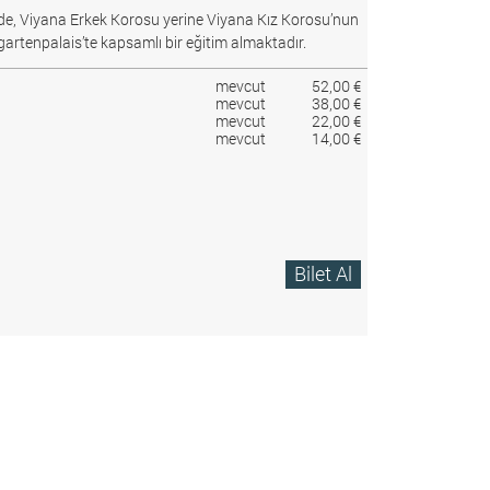
e, Viyana Erkek Korosu yerine Viyana Kız Korosu’nun
gartenpalais’te kapsamlı bir eğitim almaktadır.
mevcut
52,00 €
mevcut
38,00 €
mevcut
22,00 €
mevcut
14,00 €
Bilet Al