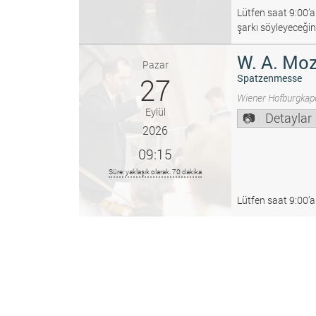
Lütfen saat 9:00’a
şarkı söyleyeceğin
W. A. Moz
Pazar
27
Spatzenmesse
Wiener Hofburgkape
Eylül
Detaylar
2026
09:15
Süre: yaklaşık olarak. 70 dakika
Lütfen saat 9:00’a