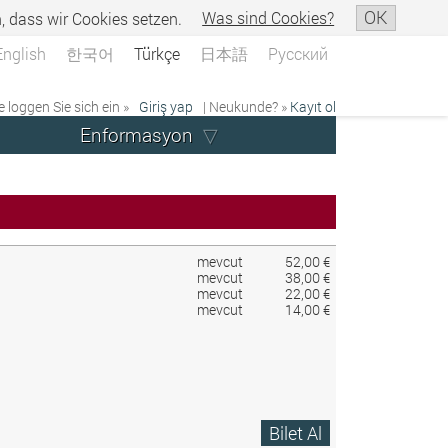
OK
n, dass wir Cookies setzen.
Was sind Cookies?
English
한국어
Türkçe
日本語
Русский
e loggen Sie sich ein »
Giriş yap
| Neukunde? »
Kayıt ol
Enformasyon
mevcut
52,00 €
mevcut
38,00 €
mevcut
22,00 €
mevcut
14,00 €
Bilet Al