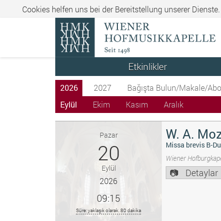
Cookies helfen uns bei der Bereitstellung unserer Dienste
Etkinlikler
2026
2027
Bağışta Bulun/Makale/Abo
Eylül
Ekim
Kasım
Aralık
W. A. Moz
Pazar
20
Missa brevis B-Du
Wiener Hofburgkape
Eylül
Detaylar
2026
09:15
Süre: yaklaşık olarak. 80 dakika