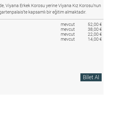
e, Viyana Erkek Korosu yerine Viyana Kız Korosu’nun
gartenpalais’te kapsamlı bir eğitim almaktadır.
mevcut
52,00 €
mevcut
38,00 €
mevcut
22,00 €
mevcut
14,00 €
Bilet Al