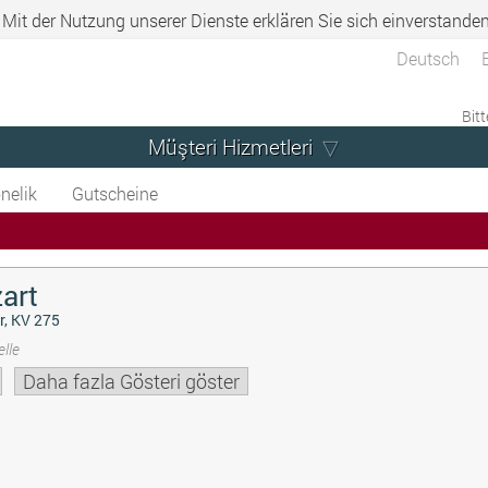
. Mit der Nutzung unserer Dienste erklären Sie sich einverstande
Deutsch
Bitt
Müşteri Hizmetleri
nelik
Gutscheine
art
r, KV 275
lle
Daha fazla Gösteri göster