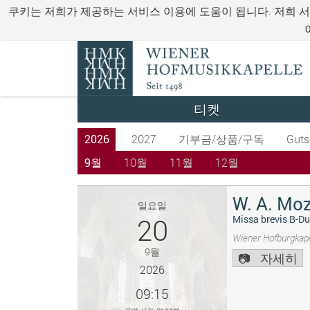
쿠키는 저희가 제공하는 서비스 이용에 도움이 됩니다. 저희 
티켓
2026
2027
기부금/상품/구독
Guts
9월
10월
11월
12월
W. A. Moz
일요일
20
Missa brevis B-Du
Wiener Hofburgkape
9월
자세히
2026
09:15