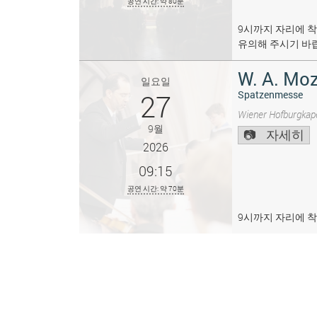
공연 시간: 약 80분
9시까지 자리에 착
유의해 주시기 바
W. A. Moz
일요일
27
Spatzenmesse
Wiener Hofburgkape
9월
자세히
2026
09:15
공연 시간: 약 70분
9시까지 자리에 착