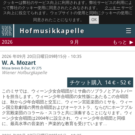
クッキーは弊社のサービス向上に利用されます。弊社サービスの利用によ
って弊社のクッキー使用に同意されたとみなされます。
クッキー
サービ
ス向上に役立てられます。ウェブサイトの使用と同時にクッキーの使用に
OK
同意されたことになります。
Hofmusikkapelle
☰
2026
９月
もっと
2026 年09月 20日日曜日09時15分 - 10:35
W. A. Mozart
Missa brevis B-Dur, KV 275
Wiener Hofburgkapelle
チケット購入
14 €
-
52 €
このミサでは、ウィーン少女合唱団がミサ曲のソプラノとアルトパー
トを担当します。ウィーン少年合唱団の女性版にあたるこの合唱団
は、秋から少年合唱団と交互に、ウィーン宮廷楽団のミサを、ウィー
ン国立歌劇場の男性合唱団およびオーケストラ、ならびにホーフブル
ク宮殿楽団のコラール・スコラと共に演奏することになります。ウィ
ーン少女合唱団は2004年に設立され、ウィーン少年合唱団と同様
に、最高水準の音楽的・声楽的な教育を受けています…