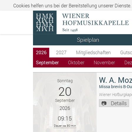
Cookies helfen uns bei der Bereitstellung unserer Dienste
Spielplan
2026
2027
Mitgliedschaften
Gutsc
September
Oktober
November
De
W. A. Moz
Sonntag
20
Missa brevis B-Du
Wiener Hofburgkape
September
Details
2026
09:15
Dauer: ca. 80 min