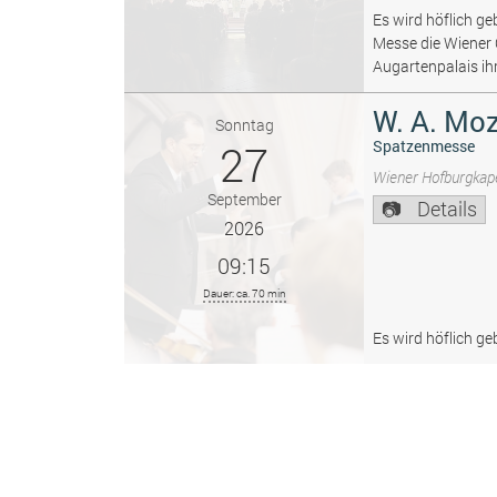
Es wird höflich ge
Messe die Wiener
Augartenpalais ih
W. A. Moz
Sonntag
27
Spatzenmesse
Wiener Hofburgkape
September
Details
2026
09:15
Dauer: ca. 70 min
Es wird höflich ge