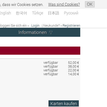
OK
n, dass wir Cookies setzen.
Was sind Cookies?
English
한국어
Türkçe
日本語
Русский
 loggen Sie sich ein »
Login
| Neukunde? »
Registrieren
Informationen
verfügbar
52,00 €
verfügbar
38,00 €
verfügbar
22,00 €
verfügbar
14,00 €
Karten kaufen