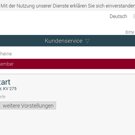
. Mit der Nutzung unserer Dienste erklären Sie sich einverstande
Deutsch
Bitte
Kundenservice
heine
zember
art
r, KV 275
lle
weitere Vorstellungen