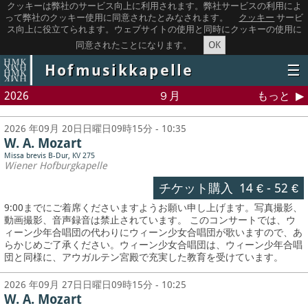
クッキーは弊社のサービス向上に利用されます。弊社サービスの利用によ
って弊社のクッキー使用に同意されたとみなされます。
クッキー
サービ
ス向上に役立てられます。ウェブサイトの使用と同時にクッキーの使用に
OK
同意されたことになります。
Hofmusikkapelle
☰
2026
９月
もっと
2026 年09月 20日日曜日09時15分 - 10:35
W. A. Mozart
Missa brevis B-Dur, KV 275
Wiener Hofburgkapelle
チケット購入
14 €
-
52 €
9:00までにご着席くださいますようお願い申し上げます。写真撮影、
動画撮影、音声録音は禁止されています。
このコンサートでは、ウ
ィーン少年合唱団の代わりにウィーン少女合唱団が歌いますので、あ
らかじめご了承ください。ウィーン少女合唱団は、ウィーン少年合唱
団と同様に、アウガルテン宮殿で充実した教育を受けています。
2026 年09月 27日日曜日09時15分 - 10:25
W. A. Mozart